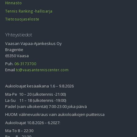
Hinnasto
Tennis Ranking -hallisarja
Tietosuojaseloste
Yhteystiedot
Vaasan Vapaa-Ajankeskus Oy
Bragentie
65350 Vaasa
Puh.
06-3173700
Email
tc@vaasantenniscenter.com
Aukioloajat kesäaikana 1.6 – 9.8.2026
Ma-Pe 10 – 20 (ulkotennis -21:00)
La-Su 11 – 18 (ulkotennis -19:00)
Padel (vain ulkokentät) 7:00-23:00 joka päivä
HUOM: välinevuokraus vain aukioloaikojen puitteissa
Aukioloajat 10.8.2026 – 6.2027:
Ma-To 8 – 22:30
Pe 8 – 21:30