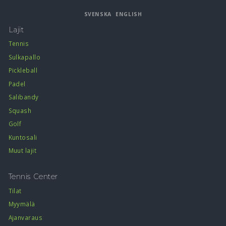
link
link
SVENSKA
ENGLISH
Lajit
Tennis
Sulkapallo
Pickleball
Padel
Salibandy
Squash
Golf
Kuntosali
Muut lajit
Tennis Center
Tilat
Myymälä
Ajanvaraus