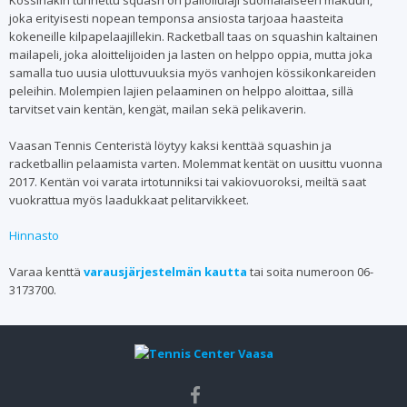
Kössinäkin tunnettu squash on palloilulaji suomalaiseen makuun,
joka erityisesti nopean temponsa ansiosta tarjoaa haasteita
kokeneille kilpapelaajillekin. Racketball taas on squashin kaltainen
mailapeli, joka aloittelijoiden ja lasten on helppo oppia, mutta joka
samalla tuo uusia ulottuvuuksia myös vanhojen kössikonkareiden
peleihin. Molempien lajien pelaaminen on helppo aloittaa, sillä
tarvitset vain kentän, kengät, mailan sekä pelikaverin.
Vaasan Tennis Centeristä löytyy kaksi kenttää squashin ja
racketballin pelaamista varten. Molemmat kentät on uusittu vuonna
2017.
Kentän voi varata irtotunniksi tai vakiovuoroksi, meiltä saat
vuokrattua myös laadukkaat pelitarvikkeet.
Hinnasto
Varaa kenttä
varausjärjestelmän kautta
tai soita numeroon 06-
3173700.
Social
Social