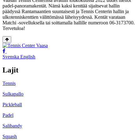
Vaasan Tennis Centerissä avattiin toukokuussa 2022 uudet hienot
padel-panoramakentät. Nämä kaksi kenttää sijaitsevat hallin
päädyssä Rantamaantien suuntaisesti ja Tennis Centerin hallin ja
ulkotenniskenttien välittömässä läheisyydessä. Kentät varataan
Matchi -sovelluksella tai soittamalla hallille numeroon 06-3173700.
Tervetuloa!
Takaisin
ylös
Social
Social
link
link
Svenska
English
Lajit
Tennis
Sulkapallo
Pickleball
Padel
Salibandy
Squash