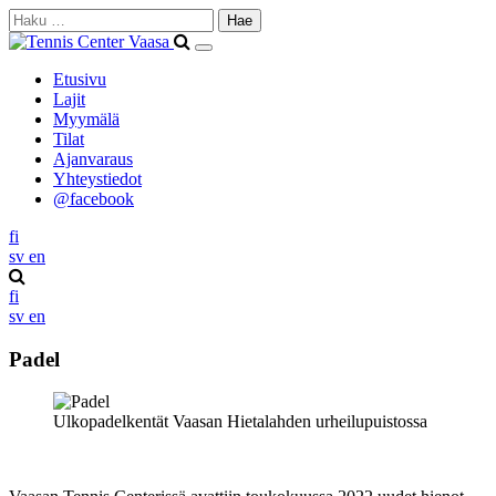
Haku:
Etusivu
Lajit
Myymälä
Tilat
Ajanvaraus
Yhteystiedot
@facebook
fi
Svenska
English
sv
en
fi
Svenska
English
sv
en
Padel
Ulkopadelkentät Vaasan Hietalahden urheilupuistossa